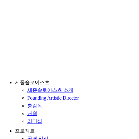
세종솔로이스츠
세종솔로이스츠 소개
Founding Artistic Director
총감독
단원
리더십
프로젝트
공연 일정