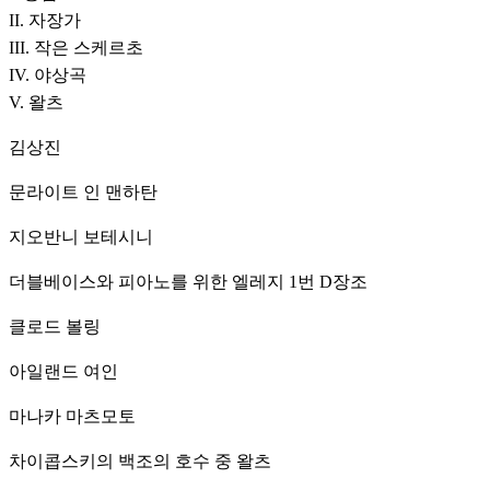
II. 자장가

III. 작은 스케르초

IV. 야상곡

V. 왈츠
김상진
문라이트 인 맨하탄
지오반니 보테시니
더블베이스와 피아노를 위한 엘레지 1번 D장조
클로드 볼링
아일랜드 여인
마나카 마츠모토
차이콥스키의 백조의 호수 중 왈츠