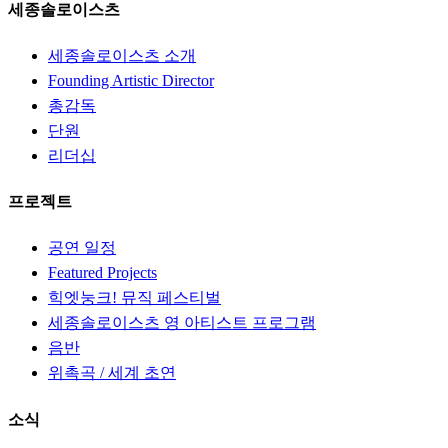
세종솔로이스츠
세종솔로이스츠 소개
Founding Artistic Director
총감독
단원
리더십
프로젝트
공연 일정
Featured Projects
힉엣눙크! 뮤직 페스티벌
세종솔로이스츠 영 아티스트 프로그램
음반
위촉곡 / 세계 초연
소식