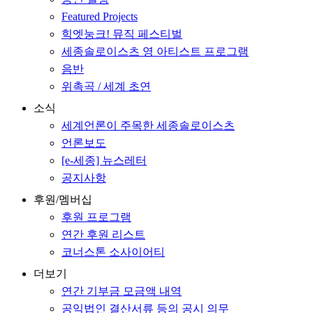
Featured Projects
힉엣눙크! 뮤직 페스티벌
세종솔로이스츠 영 아티스트 프로그램
음반
위촉곡 / 세계 초연
소식
세계언론이 주목한 세종솔로이스츠
언론보도
[e-세종] 뉴스레터
공지사항
후원/멤버십
후원 프로그램
연간 후원 리스트
코너스톤 소사이어티
더보기
연간 기부금 모금액 내역
공익법인 결산서류 등의 공시 의무